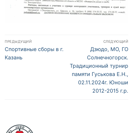
Навигация
ПРЕДЫДУЩИЙ
СЛЕДУЮЩИЙ
по
Предыдущий
Следующий
Спортивные сборы в г.
Дзюдо, МО, ГО
пост:
пост:
записям
Казань
Солнечногорск.
Традиционный турнир
памяти Гуськова Е.Н.,
02.11.2024г. Юноши
2012-2015 г.р.