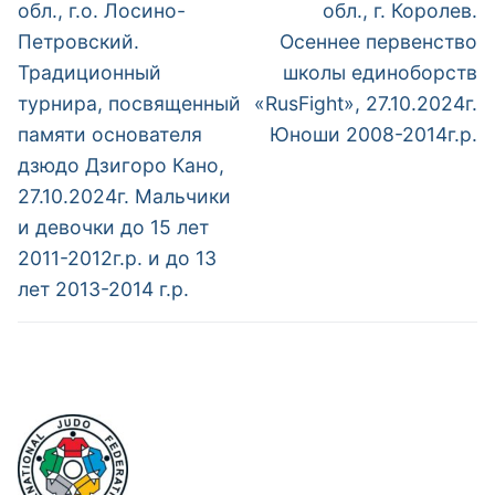
пост:
пост:
записям
обл., г.о. Лосино-
обл., г. Королев.
Петровский.
Осеннее первенство
Традиционный
школы единоборств
турнира, посвященный
«RusFight», 27.10.2024г.
памяти основателя
Юноши 2008-2014г.р.
дзюдо Дзигоро Кано,
27.10.2024г. Мальчики
и девочки до 15 лет
2011-2012г.р. и до 13
лет 2013-2014 г.р.