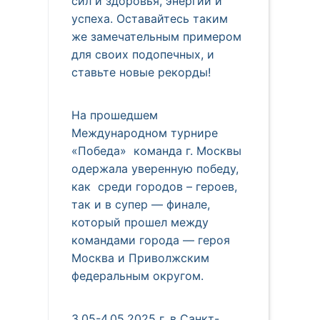
сил и здоровья, энергии и
успеха. Оставайтесь таким
же замечательным примером
для своих подопечных, и
ставьте новые рекорды!
На прошедшем
Международном турнире
«Победа» команда г. Москвы
одержала уверенную победу,
как среди городов – героев,
так и в супер — финале,
который прошел между
командами города — героя
Москва и Приволжским
федеральным округом.
3.05-4.05.2025 г. в Санкт-