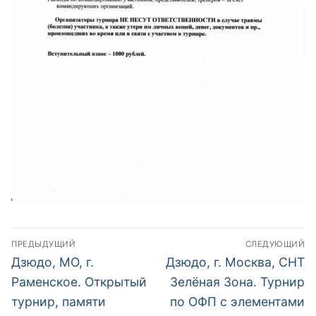
Навигация
ПРЕДЫДУЩИЙ
СЛЕДУЮЩИЙ
по
Предыдущий
Следующий
Дзюдо, МО, г.
Дзюдо, г. Москва, СНТ
пост:
пост:
записям
Раменское. Открытый
Зелёная Зона. Турнир
турнир, памяти
по ОФП с элементами