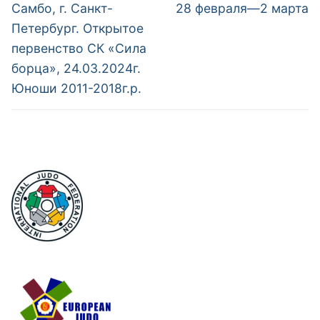
по
Предыдущий
Следующий
Самбо, г. Санкт-
28 февраля—2 марта
пост:
пост:
записям
Петербург. Открытое
первенство СК «Сила
борца», 24.03.2024г.
Юноши 2011-2018г.р.