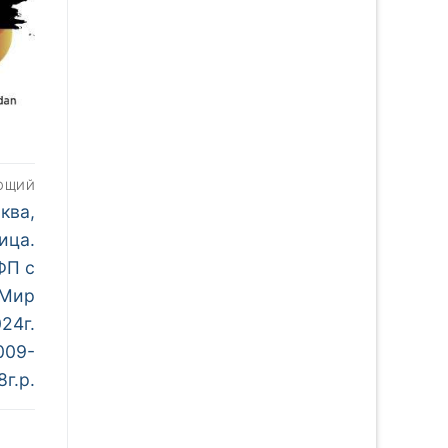
ЮЩИЙ
ква,
ица.
ФП с
«Мир
24г.
009-
8г.р.