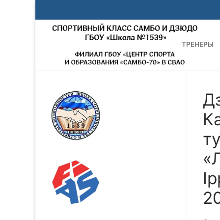
Перейти
к
содержимому
ТРЕНЕРЫ
Дз
К
т
«Л
Ip
20