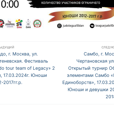
авигация
ДЫДУЩИЙ
СЛЕДУ
дыдущий
Следующий
о
до, г. Москва, ул.
Самбо, г. Мос
:
пост:
теневская. Фестиваль
Чертановская ул
аписям
do tour team of Legacy» 2
Открытый турнир О
п, 17.03.2024г. Юноши
элементами Самбо 
2-2017гг.р.
Единоборств», 17.03.20
Юноши и девушки 2
201