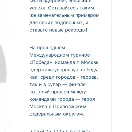
сил и здоровья, энергии и
успеха. Оставайтесь таким
же замечательным примером
для своих подопечных, и
ставьте новые рекорды!
На прошедшем
Международном турнире
«Победа» команда г. Москвы
одержала уверенную победу,
как среди городов – героев,
так и в супер — финале,
который прошел между
командами города — героя
Москва и Приволжским
федеральным округом.
3.05-4.05.2025 г. в Санкт-