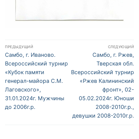
Навигация
ПРЕДЫДУЩИЙ
СЛЕДУЮЩИЙ
по
Предыдущий
Следующий
Самбо, г. Иваново.
Самбо, г. Ржев,
пост:
пост:
записям
Всероссийский турнир
Тверская обл.
«Кубок памяти
Всероссийский турнир
генерал-майора С.М.
«Ржев Калининский
Лаговского»,
фронт», 02-
31.01.2024г. Мужчины
05.02.2024г. Юноши
до 2006г.р.
2008-2010г.р.,
девушки 2008-2010г.р.