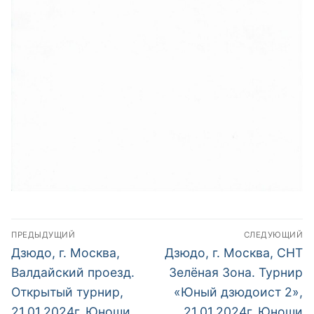
Навигация
ПРЕДЫДУЩИЙ
СЛЕДУЮЩИЙ
по
Предыдущий
Следующий
Дзюдо, г. Москва,
Дзюдо, г. Москва, СНТ
пост:
пост:
записям
Валдайский проезд.
Зелёная Зона. Турнир
Открытый турнир,
«Юный дзюдоист 2»,
21.01.2024г. Юноши
21.01.2024г. Юноши