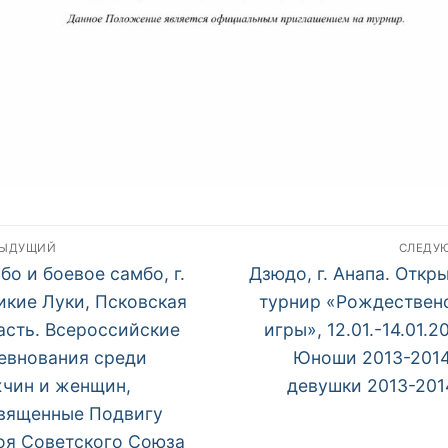
авигация
ДЫДУЩИЙ
СЛЕДУ
дыдущий
Следующий
о
бо и боевое самбо, г.
Дзюдо, г. Анапа. Откр
:
пост:
икие Луки, Псковская
турнир «Рождествен
аписям
асть. Всероссийские
игры», 12.01.-14.01.2
евнования среди
Юноши 2013-2014г
чин и женщин,
девушки 2013-2014
вященные Подвигу
оя Советского Союза