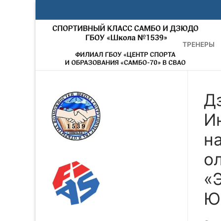
Перейти
к
содержимому
ТРЕНЕРЫ
Д
И
н
о
«Э
Ю