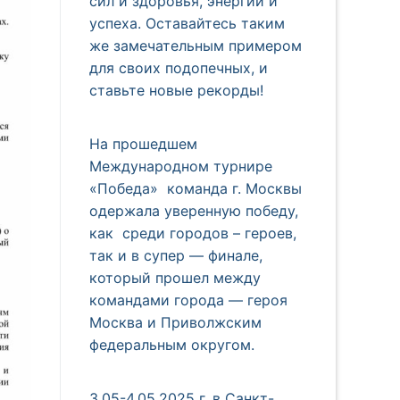
сил и здоровья, энергии и
успеха. Оставайтесь таким
же замечательным примером
для своих подопечных, и
ставьте новые рекорды!
На прошедшем
Международном турнире
«Победа» команда г. Москвы
одержала уверенную победу,
как среди городов – героев,
так и в супер — финале,
который прошел между
командами города — героя
Москва и Приволжским
федеральным округом.
3.05-4.05.2025 г. в Санкт-