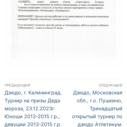
Навигация
ПРЕДЫДУЩИЙ
СЛЕДУЮЩИЙ
по
Предыдущий
Следующий
Дзюдо, г. Калининград.
Дзюдо, Московская
пост:
пост:
записям
Турнир на призы Деда
обл., г.о. Пушкино,
мороза, 23.12.2023г.
Тринадцатый
Юноши 2013-2015 г.р.,
открытый турнир по
девушки 2013-2015 г.р.
дзюдо Атлетикум.